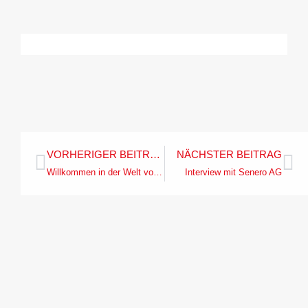
VORHERIGER BEITRAG
NÄCHSTER BEITRAG
Willkommen in der Welt von Loxone
Interview mit Senero AG