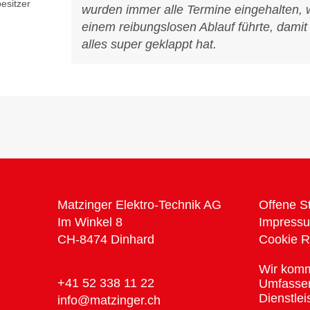
esitzer
wurden immer alle Termine eingehalten, 
einem reibungslosen Ablauf führte, damit 
alles super geklappt hat.
Matzinger Elektro-Technik AG
Offene St
Im Winkel 8
Impressu
CH-8474 Dinhard
Cookie Ri
Wir komm
+41 52 338 11 22
Umfassen
Dienstlei
info@matzinger.ch