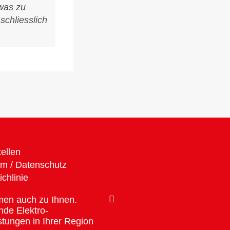
Hausbesitzerin
was zu
euch g
schliesslich
Arbeit
ellen
m / Datenschutz
chlinie
en auch zu Ihnen.
de Elektro-
stungen in Ihrer Region