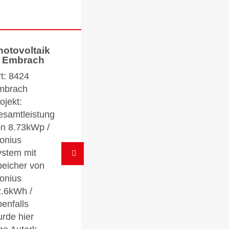
hotovoltaik
n Embrach
t: 8424
mbrach
ojekt:
samtleistung
n 8.73kWp /
onius
stem mit
eicher von
onius
.6kWh /
enfalls
rde hier