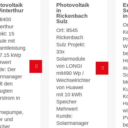
tovoltaik
Photovoltaik
E
Winterthur
in
S
Rickenbach
i
 8400
Sulz
Or
erthur
Ort: 8545
Ke
ekt: 15
Rickenbach
Pr
le mit
Sulz Projekt:
W
mtleistung
33x
b
 7.15 kWp
Solarmodule
H
rwert
von LONGI
au
de: Der
mit490 Wp /
S
armanager
Wechselrichter
M
lt den
von Huawei
K
ugten
mit 10 kWh
Ko
rstrom in
Speicher
H
Mehrwert
wi
mepumpe,
Kunde:
PV
er und
Solarmanager
be
cher