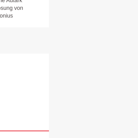
ne Autark
ösung von
onius