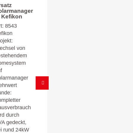
rsatz
olarmanager
n Kefikon
t: 8543
fikon
ojekt:
echsel von
estehendem
omesystem
f
olarmanager
ehrwert
unde:
mpletter
ausverbrauch
rd durch
A gedeckt,
i rund 24kW