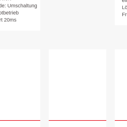
ei
de: Umschaltung
L
otbetrieb
Fr
rt 20ms