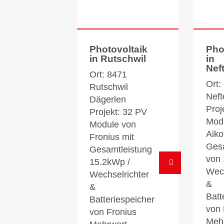
Photovoltaik
Pho
in Rutschwil
in
Nef
Ort: 8471
Ort:
Rutschwil
Nef
Dägerlen
Proj
Projekt: 32 PV
Mod
Module von
Aiko
Fronius mit
Gesa
Gesamtleistung
von 
15.2kWp /
Wech
Wechselrichter
&
&
Batt
Batteriespeicher
von
von Fronius
Meh