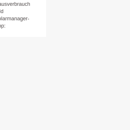
ausverbrauch
ld
larmanager-
p: