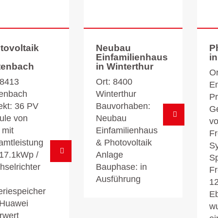
tovoltaik
Neubau
P
Einfamilienhaus
i
tenbach
in Winterthur
Or
 8413
Ort: 8400
E
tenbach
Winterthur
Pr
ekt: 36 PV
Bauvorhaben:
Ge
ule von
Neubau
vo
 mit
Einfamilienhaus
Fr
mtleistung
& Photovoltaik
Sy
17.1kWp /
Anlage
Sp
selrichter
Bauphase: in
Fr
Ausführung
12
eriespeicher
Eb
 Huawei
wu
rwert