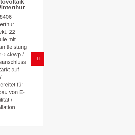
tovoltaik
Winterthur
 8406
erthur
ekt: 22
le mit
mtleistung
10.4kWp /
sanschluss
tärkt auf
/
ereitet für
bau von E-
ität /
llation