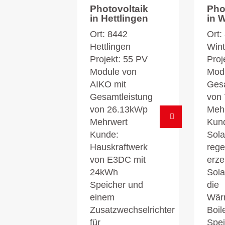
Photovoltaik
Pho
in Hettlingen
in 
Ort: 8442
Ort:
Hettlingen
Wint
Projekt: 55 PV
Proj
Module von
Modu
AIKO mit
Gesa
Gesamtleistung
von
von 26.13kWp
Meh
Mehrwert
Kun
Kunde:
Sol
Hauskraftwerk
rege
von E3DC mit
erze
24kWh
Sola
Speicher und
die
einem
Wär
Zusatzwechselrichter
Boil
für
Spei