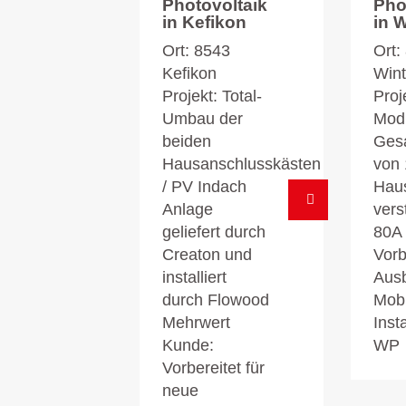
Photovoltaik
Pho
in Kefikon
in 
Ort: 8543
Ort:
Kefikon
Wint
Projekt: Total-
Proj
Umbau der
Modu
beiden
Gesa
Hausanschlusskästen
von 
/ PV Indach
Hau
Anlage
vers
geliefert durch
80A 
Creaton und
Vorb
installiert
Aus
durch Flowood
Mobil
Mehrwert
Insta
Kunde:
WP
Vorbereitet für
neue