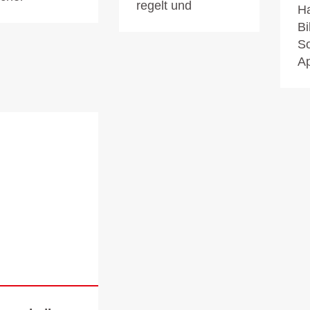
regelt und
H
Bi
So
Ap